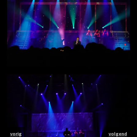
Wachtwoord vergeten
WebWinkel
Afrekenen
Mijn account
Winkelmand
Algemene voorwaarden
CV
Privacybeleid
vorig
volgend