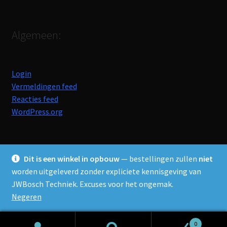
Algemeen:
Login
Vermeldingen feed
Reacties feed
WordPress.org
Dit is een winkel in opbouw
— bestellingen zullen
niet
worden uitgeleverd zonder expliciete kennisgeving van
© JWBosch Techniek 2026
JWBosch Techniek. Excuses voor het ongemak.
Privacybeleid
Gebouwd met WooCommerce
.
Negeren
0