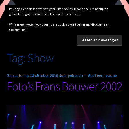
Privacy & cookies: deze site gebruikt cookies. Door deze site te blijven
JWBosch Techniek
Ga
Ga
Menu
gebruiken, ga je akkoord met het gebruik hiervan.
door
naar
naar
de
Wil je meer weten, ook over hoe je cookies kunt beheren, kijk dan hier:
Home
Cookiebeleid
navigatie
inhoud
Home
Berichten getagged “Show”
Cookie beleid
Tag:
Show
Inloggen
Nieuws
Geplaatst op
13 oktober 2016
door
jwbosch
—
Geef een reactie
Foto’s Frans Bouwer 2002
Registreren
Uitloggen
Wachtwoord resetten