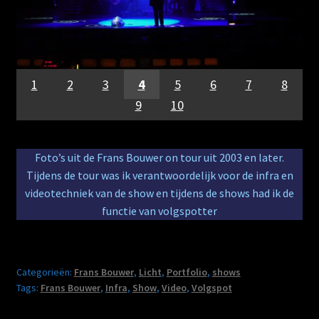
1
2
3
4
5
6
7
8
9
10
Foto’s uit de Frans Bouwer on tour uit 2003 en later.
Tijdens de tour was ik verantwoordelijk voor de infra en
videotechniek van de show en tijdens de shows had ik de
functie van volgspotter
Categorieën:
Frans Bouwer
,
Licht
,
Portfolio
,
shows
Tags:
Frans Bouwer
,
Infra
,
Show
,
Video
,
Volgspot