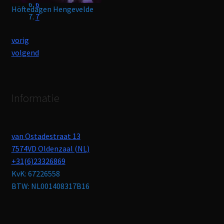
6
Höftedagen Hengevelde
7
vorig
volgend
Informatie
van Ostadestraat 13
7574VD Oldenzaal (NL)
+31(6)23326869
KvK: 67226558
BTW: NL001408317B16