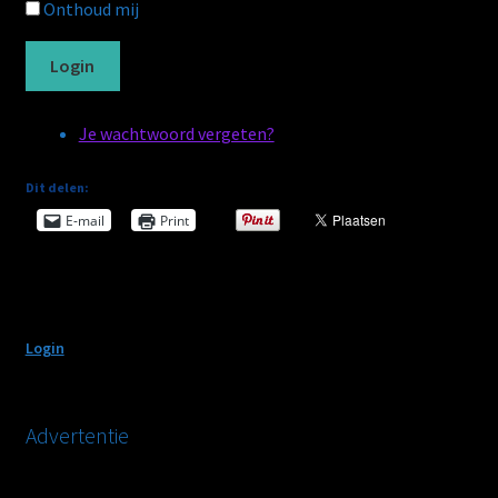
Onthoud mij
Wachtwoord vergeten
Login
WebWinkel
Je wachtwoord vergeten?
Afrekenen
Dit delen:
Mijn account
E-mail
Print
Winkelmand
Algemene voorwaarden
Login
CV
Advertentie
Privacybeleid