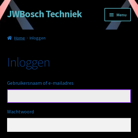
JWBosch Techniek
Ga
Ga
Menu
door
naar
naar
de
Home
navigatie
inhoud
Home
Inloggen
Cookie beleid
Inloggen
Inloggen
Nieuws
Gebruikersnaam of e-mailadres
Registreren
Uitloggen
Wachtwoord
Wachtwoord resetten