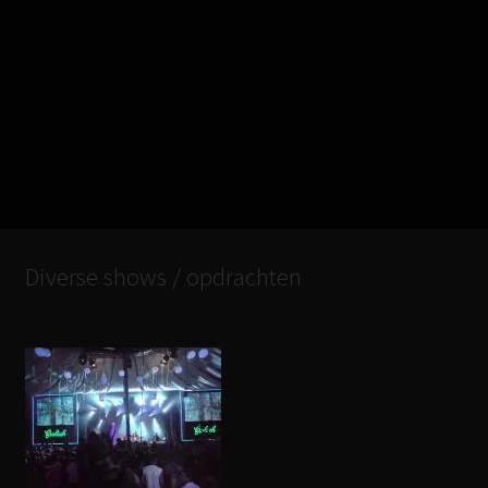
Diverse shows / opdrachten
1
2
3
4
5