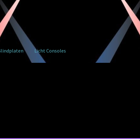
Blindplaten
Licht Consoles
eren
Uitloggen
Wachtwoord resetten
Wachtwoord vergeten
ybeleid