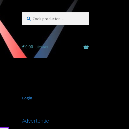
Zoeken
Zoeken
naar:
€
0.00
0 items
Login
Advertentie