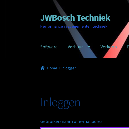
JWBosch Techniek
Ga
Ga
door
naar
Performance in Evenementen techniek
naar
de
navigatie
inhoud
Software
Verhuur
Verkoop
Home
Cookie beleid
Inloggen
Nieuws
Registr
Home
Inloggen
WebWinkel
Algemene voorwaarden
CV
Privac
Inloggen
Gebruikersnaam of e-mailadres