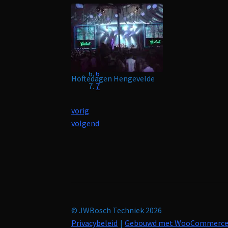
1
2
3
4
5
6
Höftedagen Hengevelde
7
vorig
volgend
© JWBosch Techniek 2026
Privacybeleid
Gebouwd met WooCommerc