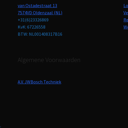
van Ostadestraat 13
Lo
7574VD Oldenzaal (NL)
Ve
+31(6)23326869
Re
KvK: 67226558
Wo
BTW: NL001408317B16
Algemene Voorwaarden
A.V. JWBosch Techniek
e
.