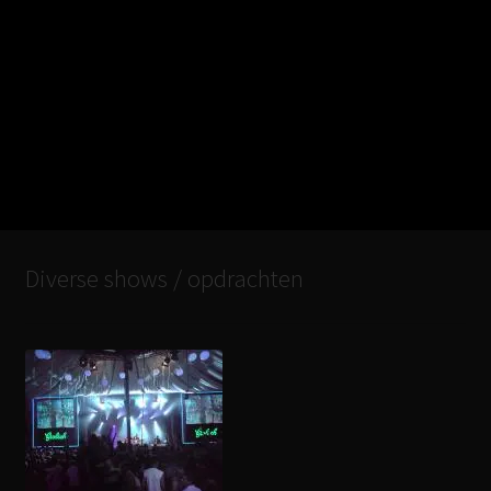
Diverse shows / opdrachten
1
2
3
4
5