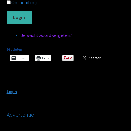
Onthoud mij
Wachtwoord vergeten
Login
WebWinkel
Je wachtwoord vergeten?
Afrekenen
Dit delen:
Mijn account
E-mail
Print
Winkelmand
Algemene voorwaarden
Login
CV
Advertentie
Privacybeleid