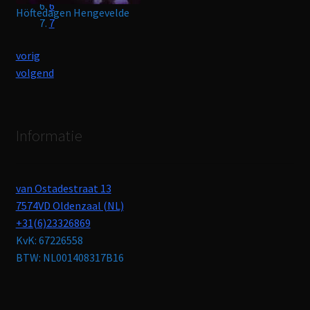
6
Höftedagen Hengevelde
Veiling in manege de ijzeren man te Weert
7
vorig
volgend
Informatie
van Ostadestraat 13
7574VD Oldenzaal (NL)
+31(6)23326869
KvK: 67226558
BTW: NL001408317B16