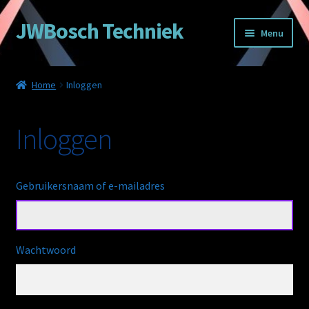
JWBosch Techniek
Ga
Ga
Menu
door
naar
naar
de
Home
navigatie
inhoud
Home
Inloggen
Cookie beleid
Inloggen
Inloggen
Nieuws
Gebruikersnaam of e-mailadres
Registreren
Uitloggen
Wachtwoord
Wachtwoord resetten